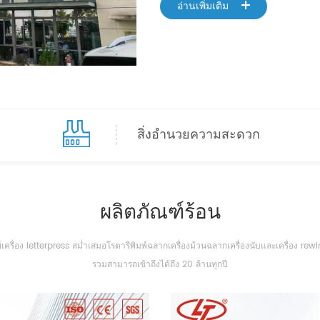
อ่านเพิ่มเติม
และเซี่ยงไฮ้ ลูกค้าจากทั่วทุกมุมโลกมารวม
2018 เราแสดงเครื่องพิมพ์หน้าจอแบบม้วนต่อ
นิทรรศการ CSGIA ในกวางโจว 2015-2017เค
สหรัฐอเมริกา ตะวันออกกลาง และหลายประเทศ
เครื่องจักรกลซีเอ็นซีและอุปกรณ์ความแม่น
ผลิตภัณฑ์ไปยังเครื่องเลตเตอร์เพรส 20
สิ่งอำนวยความสะดวก
Printing Machine ได้รับการพัฒนาสูงสุด คว
มม. ความแม่นยำในการพิมพ์ 0.01 มม. 201
Tong'an ซึ่งมีพื้นที่มากกว่า 3,000 ตรม. มีก
ผลิตภัณฑ์ร้อน
เครื่องจักร 2011 มีการนำเทคโนโลยีการแก
ต่างๆ มาใช้สำหรับเครื่องอบผ้าเพื่อให้แน่ใ
่อง letterpress สม่ำเสมอโรตารีพิมพ์ฉลากเครื่องม้วนฉลากเครื่องนับและเครื่อง rewind
เยี่ยมชมเราและได้รับคำสั่งซื้อจากสิงคโปร์ อ
รวมสามารถเข้าถึงได้ถึง 20 ล้านทุกปี