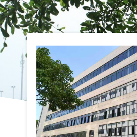
กับ 15 ปีของประสบการณ์ Lingtie (XiaMen) Machi
อุปกรณ์ 