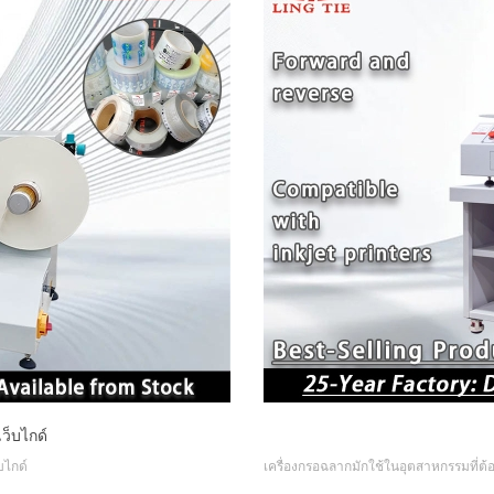
ว็บไกด์
บไกด์