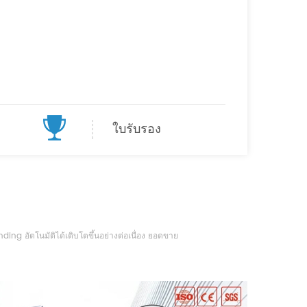
ตัวกันอย่างคับคั่งและประสบความสำเร็จ แบ่งปันโอกาสทางธุรกิจ
ม้วนในนิทรรศการ ALL IN PRINT CHINA ครั้งที่ 7 ในเซี่ยงไฮ้
รื่องของเราได้รับ การรับรอง CE และส่งออกไปยังยุโรป
ในเอเชียตะวันออกเฉียงใต้ การลงทุนเพิ่มเติมในศูนย์
ยำสำหรับการประมวลผลชิ้นส่วนเครื่องจักร ขยายขอบเขต
13-2014 LTA-7060/60160/150100 Automatic Screen
ใบรับรอง
ามกว้างการพิมพ์ 1500 มม. พื้นที่การพิมพ์สูงสุด 1,000 x 1500
2 ย้ายไปที่โรงงานใหม่ของเราในเขตเข้มข้นอุตสาหกรรม
ารเพิ่มอุปกรณ์ขั้นสูงเพื่อให้มั่นใจถึงความแม่นยำของชิ้นส่วน
้ไขความเบี่ยงเบนอัตโนมัติและเทคโนโลยีการม้วนความเร็วแบบ
จว่าวัสดุพิมพ์จะแห้งอย่างสม่ำเสมอ 2010 ลูกค้าจากประเทศต่าง ๆ
ing อัตโนมัติได้เติบโตขึ้นอย่างต่อเนื่อง ยอดขาย
ินโดนีเซีย ไทย เกาหลีใต้ เวี