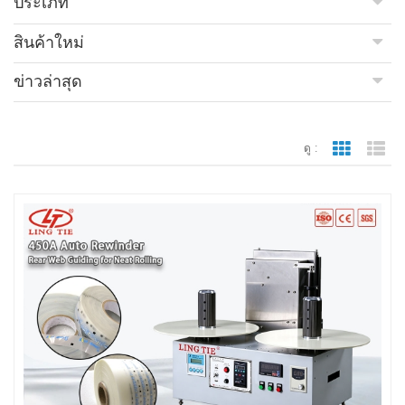
ประเภท
สินค้าใหม่
ข่าวล่าสุด
ดู :
มุมมองตา
มุ