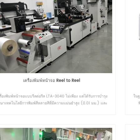
จัดไฟฟ้าสถิต
เครื่องพิมพ์ UV ม้วนถึงม้วน
มักใช้ในอุตสาหกรรมที่ต้องการ
เครื่องพิมพ์ซิลค์สกรีนแบบม้วนต่อม้วนอัตโนมัติส่ว
ลากและบรรจุภัณฑ์ที่มีประสิทธิภาพ
ใหญ่ประกอบด้วยตัวป้อน สถานีพิมพ์สกรีน และเครื
ระเภทที่มักต้องใช้เครื่องกรอกลับ
เป่าลมร้อน มีเครื่องอบ UV และเครื่องอบ IR สำหรั
Details
เครื่องพิมพ์หน้าจอ Reel to Reel
บการผลิต
เลือก สำหรับการพิมพ์ฉลากการถ่ายเทความร้อน
สามารถเพิ่มเครื่องผงลงในสายการพิมพ์ได้
รื่องพิมพ์หน้าจอแบบรีลต่อรีล LTA-3040 ไม่เพียง แต่ได้รับการบำรุง
ในฐ
กษาเทคโนโลยีการพิมพ์สีหลายสีที่มีความแม่นยำสูง (0.01 มม.) และ
คุณภาพสูง
เครื