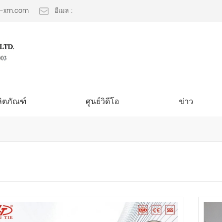
lt-xm.com
อีเมล :
ลิตภัณฑ์
ศูนย์วิดีโอ
ข่าว