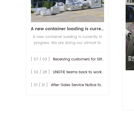
A new container loading is currently in progress.
A new container loading is currently in
progress. We are doing our utmost to
ensure you receive your high-quality
screen printing production line at the
[ 07 / 03 ]
Receiving customers for Slitting machine with differential Slip Shaft
earliest possible time.
[ 02 / 28 ]
LINGTIE teams back to work at Feb.25th.
[ 01 / 21 ]
After-Sales Service Notice for Turkey Region