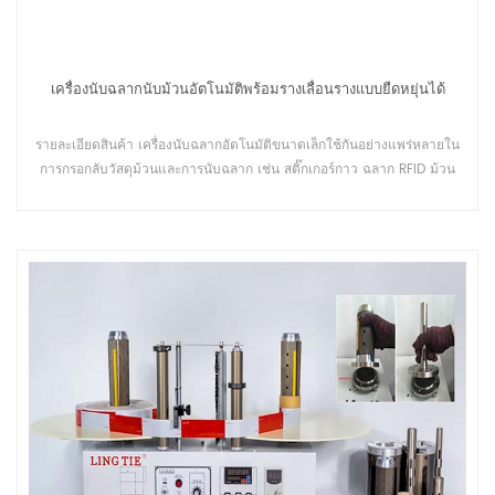
เครื่องนับฉลากนับม้วนอัตโนมัติพร้อมรางเลื่อนรางแบบยืดหยุ่นได้
รายละเอียดสินค้า เครื่องนับฉลากอัตโนมัติขนาดเล็กใช้กันอย่างแพร่หลายใน
การกรอกลับวัสดุม้วนและการนับฉลาก เช่น สติ๊กเกอร์กาว ฉลาก RFID ม้วน
กระดาษ ไม่ทอ ฟอยล์ ตลอดจนฟิล์มพลาสติกบาง ๆ (PET.PVC, PC.POPP )
ฟังก์ชั่นหลัก: *นับเมตร、*นับชิ้น、*คู่มือเว็บ *แปรงกำจัดไฟฟ้าสถิต
*มอเตอร์คู่ *สถานีประกบ * เพลาแบบเปลี่ยนได้ * แรงตึงกึ่งอัตโนมัติ/ แรง
ตึงอัตโนมัติเต็มรูปแบบ * ความเร็วสม่ำเสมอ * ความยาวและขนาดของ
เพลาสามารถกำหนดเองได้ เพลาสำหรับตัวเลือก ข้อมูลจำเพาะ บรรจุ&จัดส่ง
นิทรรศการ ข้อมูลบริษัท