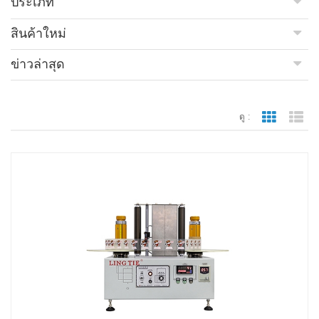
ประเภท
สินค้าใหม่
ข่าวล่าสุด
ดู :
มุมมองตา
มุ