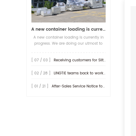
A new container loading is currently in progress.
A new container loading is currently in
progress. We are doing our utmost to
ensure you receive your high-quality
screen printing production line at the
[ 07 / 03 ]
Receiving customers for Slitting machine with differential Slip Shaft
earliest possible time.
[ 02 / 28 ]
LINGTIE teams back to work at Feb.25th.
[ 01 / 21 ]
After-Sales Service Notice for Turkey Region