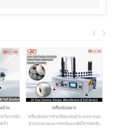
่อม้วน
เครื่องนับฉลาก
เค
ช่วยในการนับ
เครื่องนับฉลากช่วยให้คุณนับจำนวนฉลากบน
Lingtie Mach
เร็ว
ม้วนกระดาษและกรอกลับแบบซิงโครนัสกลับ
อัตโนมัติใน
ทิศทางของฉลากได้เช่นกัน และฟังก์ชั่นการนับ
โรงงาน OE