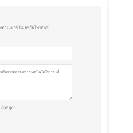
มงทางแฟกซ์อีเมลหรือโทรศัพท์
วที่สุด!