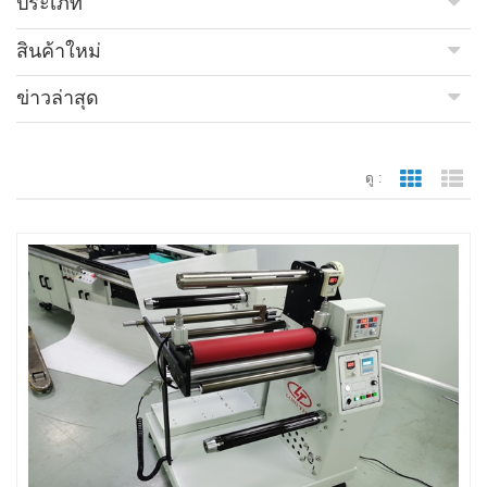
ประเภท
สินค้าใหม่
ข่าวล่าสุด
ดู :
มุมมองตา
มุ