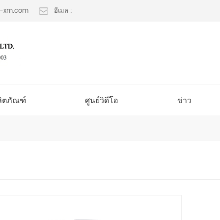
lt-xm.com
อีเมล :
ลิตภัณฑ์
ศูนย์วิดีโอ
ข่าว