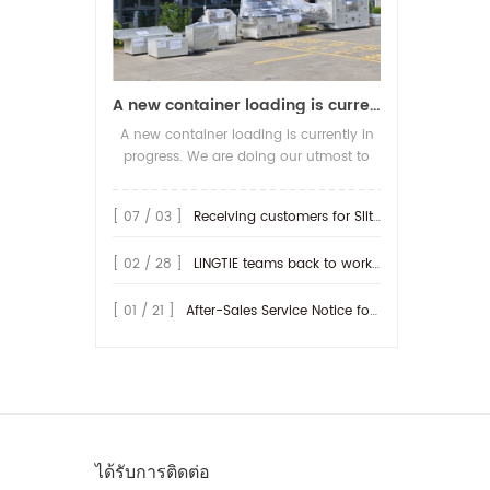
A new container loading is currently in progress.
A new container loading is currently in
progress. We are doing our utmost to
ensure you receive your high-quality
screen printing production line at the
[ 07 / 03 ]
Receiving customers for Slitting machine with differential Slip Shaft
earliest possible time.
[ 02 / 28 ]
LINGTIE teams back to work at Feb.25th.
[ 01 / 21 ]
After-Sales Service Notice for Turkey Region
ได้รับการติดต่อ