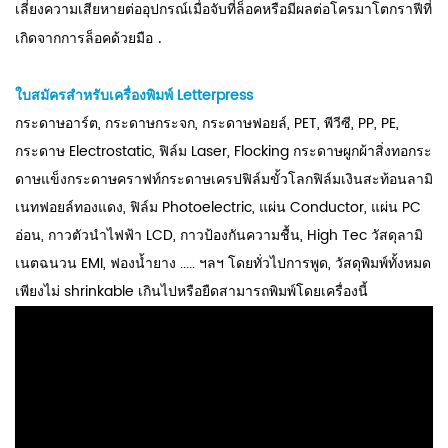
เลี่ยงความเสียหายต่ออุปกรณ์เมื่อจับที่ล็อคหรือมีผลต่อโครมาโตกราฟีที่
.
เกิดจากการล็อคด้วยมือ
ใบสมัครสำหรับเครื่องพิมพ์ Letterpress
กระดาษอาร์ต, กระดาษกระจก, กระดาษฟอยล์, PET, พีวีซี, PP, PE,
กระดาษ Electrostatic, ฟิล์ม Laser, Flocking กระดาษผูกผ้าสิ่งทอกระ
ดาษแข็งกระดาษคราฟท์กระดาษเครปฟิล์มขั้วโลกฟิล์มเงินสะท้อนลามิ
เนทฟอยล์ทองแดง, ฟิล์ม Photoelectric, แผ่น Conductor, แผ่น PC
อ่อน, กาวตัวนำไฟฟ้า LCD, กาวป้องกันความชื้น, High Tec วัสดุลามิ
เนตฉนวน EMI, ฟองน้ำยาง ..... ฯลฯ โดยทั่วไปการพูด, วัสดุพิมพ์ทั้งหมด
เพียงไม่ shrinkable เกินไปหรือยืดสามารถพิมพ์โดยเครื่องนี้